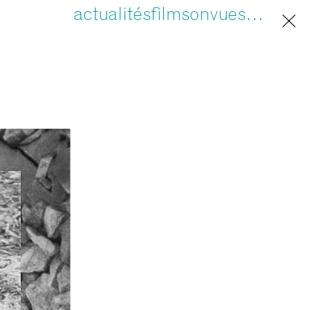
actualités
film
son
vues
…