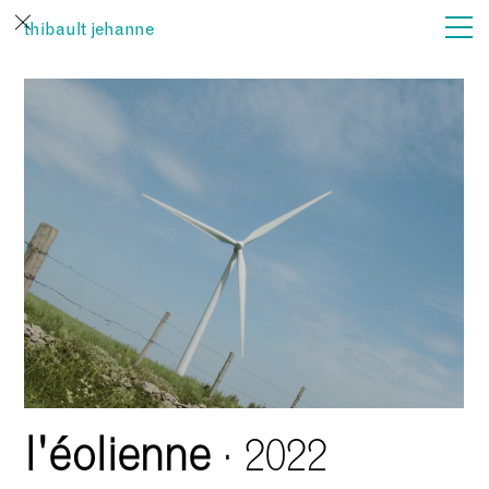
thibault jehanne
actualités
film
son
vues
…
l'éolienne
· 2022