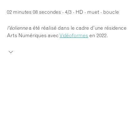
02 minutes 08 secondes - 4/3 - HD - muet - boucle
l'éolienne
a été réalisé dans le cadre d’une résidence
Arts Numériques avec
Vidéoformes
en 2022.
l'éolienne
was created as part of a Digital Arts
residency with
Vidéoformes
in 2022