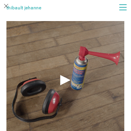
thibault jehanne
actualités
film
son
vues
…