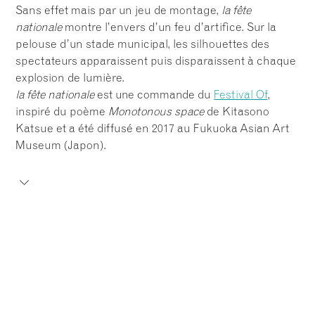
Sans effet mais par un jeu de montage,
la fête
nationale
montre l’envers d’un feu d’artifice. Sur la
pelouse d’un stade municipal, les silhouettes des
spectateurs apparaissent puis disparaissent à chaque
explosion de lumière.
la fête nationale
est une commande du
Festival Of
,
inspiré du poème
Monotonous space
de Kitasono
Katsue et a été diffusé en 2017 au Fukuoka Asian Art
Museum (Japon).
Without effect just with editing,
la fête nationale
shows
the otherside of a firework. On the grass of a municipal
stadium, profiles of spectators appear and disappear
at every light explosion.
la fête nationale
is a commission from the
Festival Of
,
inspired by the poem
Monotonous Space
by Kitasono
Katsue, and was presented in 2017 at the Fukuoka