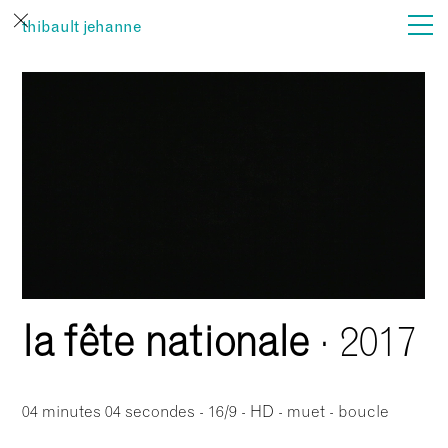
thibault jehanne
actualités
film
son
vues
…
la fête nationale
· 2017
04 minutes 04 secondes - 16/9 - HD - muet - boucle